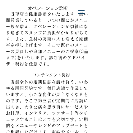
​オペレーション診断
既存店の健康診断をいたします。長い
間営業していると、いつの間にかメニュ
ー数が増え、オペレーションが煩雑にな
り過ぎてスタッフに負担がかかりがちで
す。また、食材の廃棄ロスも増えて原価
率を押し上げます。そこで
既存のメニュ
ーの見直しや追加メニューのご提案(3品
まで)を
いた
します。診断後のアドバイ
ザー契約は任意です。
​コンサルタント契約
店舗全体の定期検診を請け負う、いわ
ゆる顧問契約です。毎日店舗で作業して
いますと、小さな変化が見えなくなるも
のです。そこで第三者が定期的に店舗に
出向き、大きな病を患う前にサービスや
お料理、インテリア、ファサード等をチ
ェックすることはとても大切です。定期
的なメニューやレシピのアップデートも
ご相談いただけます。電話やメール、ウ