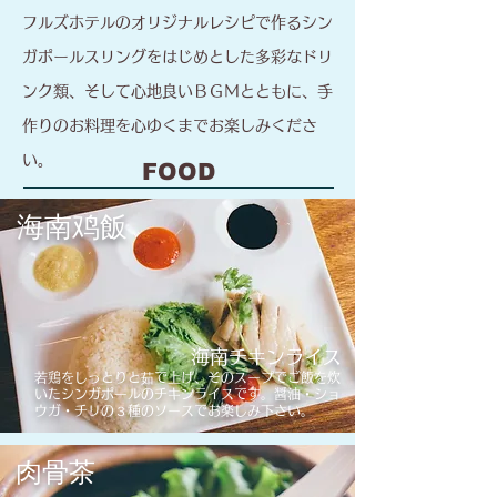
フルズホテルのオリジナルレシピで作るシン
ガポールスリングをはじめとした多彩なドリ
ンク類、そして心地良いＢＧＭとともに、手
作りのお料理を心ゆくまでお楽しみくださ
い。
​FOOD
海南
鸡
飯
海南チキンライス
​
若鶏をしっとりと茹で上げ、そのスープでご飯を炊
いたシ
ン
ガ
ポールのチキンライスです。
醤油・ショ
ウガ・チリの３種の​ソースでお楽しみ下さい。
​肉骨茶