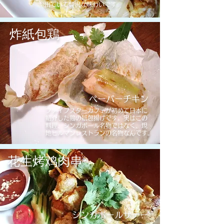
出ていて贅沢な味わいです
炸紙包鶏
ペーパーチキン
​ファイブスターカフェが初めて日本に
紹介した鶏の紙包揚げです。実はこの
料理、シンガポール名物ではなく、現
地ヒルマンレストランの名物なんです。
花生烤鸡肉串
シンガポールサテー