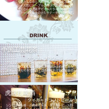
​夕方になると、高層ビルが立ち並ぶオフ
ィス街にテーブルと椅子が出されて、た
くさんの人達がビール片手に甘めのピー
ナッツタレをのせたサテーを楽しみます。
DRINK
​中国工芸花茶
クラフトフラワーティー
​グラスの中で花が開く、美しいお茶です。ジャス
ミ
ン茶
​をベースにして、様々な花を組み合わ
せて
あり
ます。しかもそれぞれの工芸茶にそれ
ぞれの​効能が
あります。
虎牌扎啤酒
タイガードラフトビール
シンガポール唯一の国産ビール、タイガービールの