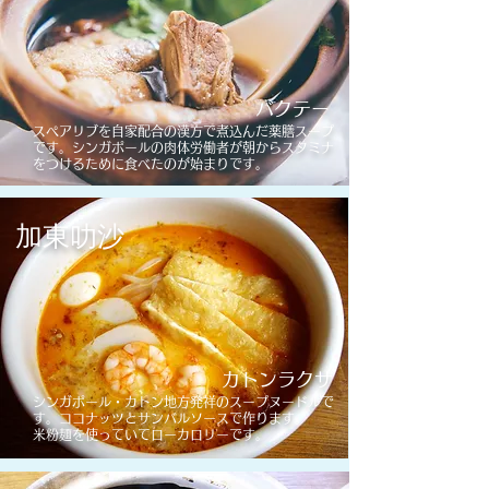
バクテー
​
スペアリブを自家配合の漢方で
煮込んだ薬膳スープ
です。シン
ガポールの
​肉体労働者が朝から
スタミナ
をつけるために食べたのが始まりです。
加東叻沙
カトンラクサ
​
シンガポール・カトン地方発祥のスープヌードルで
す。​ココナッツとサンバルソースで作ります。
米粉麺を使っていてローカロリーです。