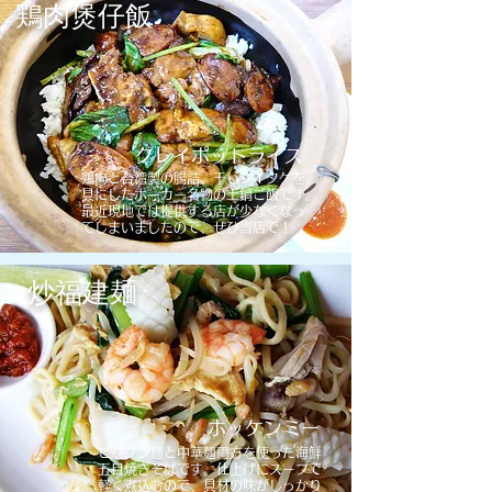
鶏肉煲仔飯
クレイポットライス
​鶏肉と台湾製の腸詰、干しシイタケを
具にしたホーカー名物の土鍋ご飯です。
最近現地では提供する店が少なくなっ
てしまいましたので、ぜひ当店で！
炒福建麺
ホッケンミー
​ビーフン麺と中華麺両方を使った海鮮
五目焼きそばです。仕上げにスープで
軽く煮込むので、具材の味がしっかり